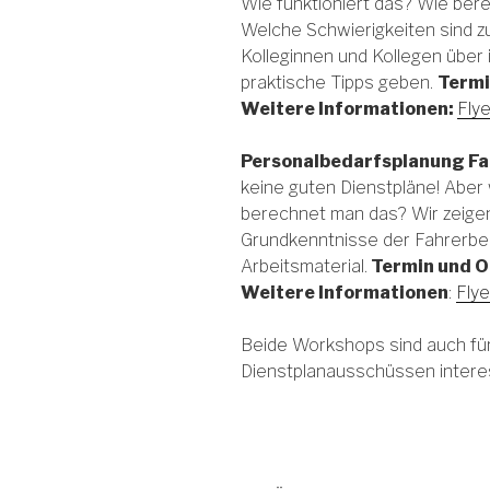
Wie funktioniert das? Wie ber
Welche Schwierigkeiten sind 
Kolleginnen und Kollegen über 
praktische Tipps geben.
Termi
Weitere Informationen:
Fly
Personalbedarfsplanung Fa
keine guten Dienstpläne! Aber
berechnet man das? Wir zeigen 
Grundkenntnisse der Fahrerbed
Arbeitsmaterial.
Termin und O
Weitere Informationen
:
Fly
Beide Workshops sind auch für
Dienstplanausschüssen intere
Beitragsnavigation