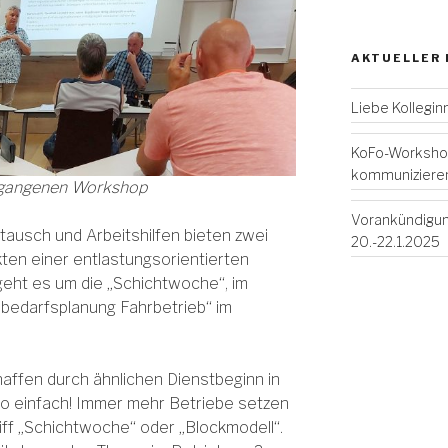
AKTUELLER
Liebe Kollegin
KoFo-Workshop
kommuniziere
egangenen Workshop
Vorankündigun
tausch und Arbeitshilfen bieten zwei
20.-22.1.2025
en einer entlastungsorientierten
 geht es um die „Schichtwoche“, im
bedarfsplanung Fahrbetrieb“ im
affen durch ähnlichen Dienstbeginn in
so einfach! Immer mehr Betriebe setzen
ff „Schichtwoche“ oder „Blockmodell“.