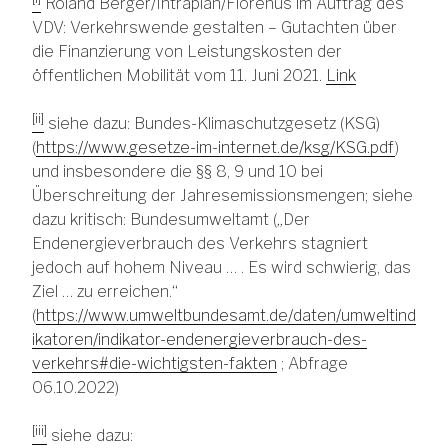
Roland Berger/Intraplan/Florenus im Auftrag des
VDV: Verkehrswende gestalten – Gutachten über
die Finanzierung von Leistungskosten der
öffentlichen Mobilität vom 11. Juni 2021.
Link
[ii]
siehe dazu: Bundes-Klimaschutzgesetz (KSG)
(
https://www.gesetze-im-internet.de/ksg/KSG.pdf
)
und insbesondere die §§ 8, 9 und 10 bei
Überschreitung der Jahresemissionsmengen; siehe
dazu kritisch: Bundesumweltamt („Der
Endenergieverbrauch des Verkehrs stagniert
jedoch auf hohem Niveau … . Es wird schwierig, das
Ziel … zu erreichen.“
(
https://www.umweltbundesamt.de/daten/umweltind
ikatoren/indikator-endenergieverbrauch-des-
verkehrs#die-wichtigsten-fakten
; Abfrage
06.10.2022)
[iii]
siehe dazu: