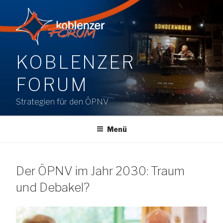
Zum
Inhalt
springen
KOBLENZER
FORUM
Strategien für den ÖPNV
Menü
Der ÖPNV im Jahr 2030: Traum
und Debakel?