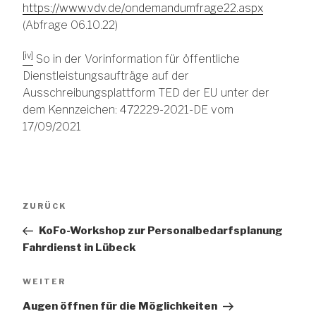
https://www.vdv.de/ondemandumfrage22.aspx
(Abfrage 06.10.22)
[iv]
So in der Vorinformation für öffentliche
Dienstleistungsaufträge auf der
Ausschreibungsplattform TED der EU unter der
dem Kennzeichen: 472229-2021-DE vom
17/09/2021
Beitragsnavigation
Vorheriger
ZURÜCK
Beitrag
KoFo-Workshop zur Personalbedarfsplanung
Fahrdienst in Lübeck
Nächster
WEITER
Beitrag
Augen öffnen für die Möglichkeiten