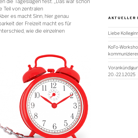
en die Tageslagen fest. „Das war schon
e Teil von zentralen
Aber es macht Sinn, hier genau
AKTUELLER
arkeit der Freizeit macht es für
terschied, wie die einzelnen
Liebe Kollegin
KoFo-Workshop
kommuniziere
Vorankündigun
20.-22.1.2025