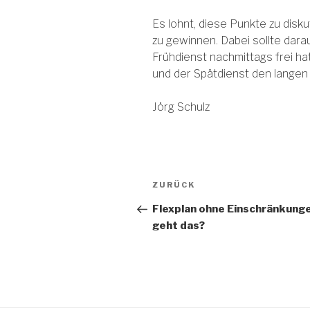
Es lohnt, diese Punkte zu disku
zu gewinnen. Dabei sollte dar
Frühdienst nachmittags frei h
und der Spätdienst den langen
Jörg Schulz
Beitragsnavigation
Vorheriger
ZURÜCK
Beitrag
Flexplan ohne Einschränkung
geht das?