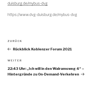
duisburg.de/mybus-dvg
https://www.dvg-duisburg.de/mybus-dvg
Beitragsnavigation
Vorheriger
ZURÜCK
Beitrag
Rückblick Koblenzer Forum 2021
Nächster
WEITER
Beitrag
22:43 Uhr: „Ich will in den Walramsweg 4“ –
Hintergründe zu On-Demand-Verkehren