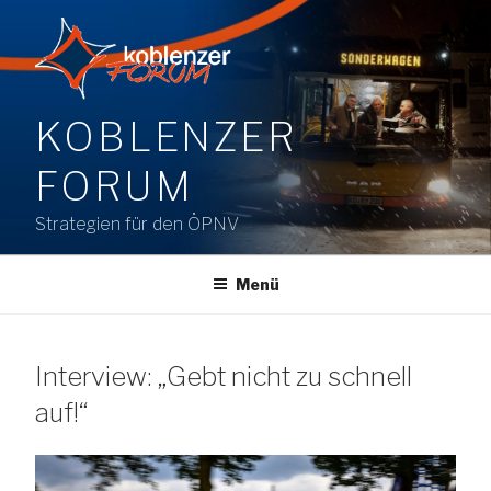
Zum
Inhalt
springen
KOBLENZER
FORUM
Strategien für den ÖPNV
Menü
Interview: „Gebt nicht zu schnell
auf!“