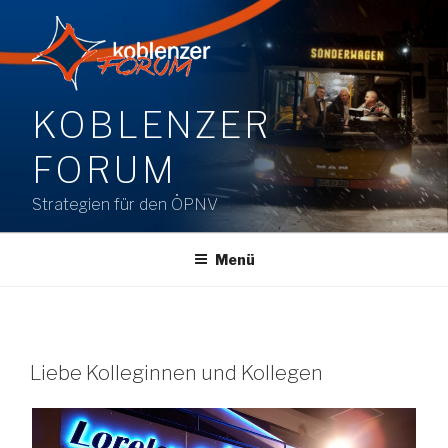
Zum
Inhalt
springen
KOBLENZER
FORUM
Strategien für den ÖPNV
Menü
Liebe Kolleginnen und Kollegen